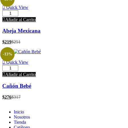
Quick View
Añadir al Carrito
Abeja Mexicana
$
219
$
251
-13%
Quick View
Añadir al Carrito
Cañón Bebé
$
276
$
317
Inicio
Nosotros
Tienda
Catálogo