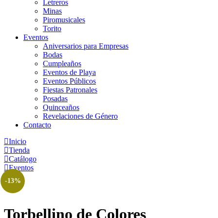
Letreros
Minas
Piromusicales
Torito
Eventos
Aniversarios para Empresas
Bodas
Cumpleaños
Eventos de Playa
Eventos Públicos
Fiestas Patronales
Posadas
Quinceaños
Revelaciones de Género
Contacto
Inicio
Tienda
Catálogo
Eventos
-13%
Torbellino de Colores