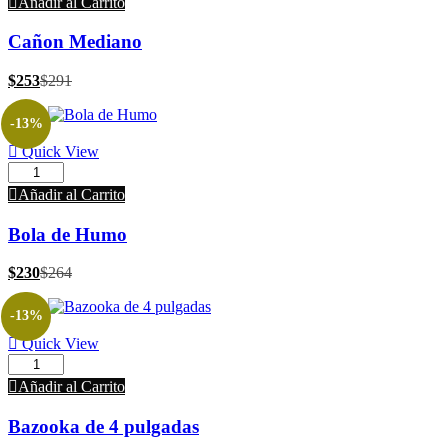
Añadir al Carrito
Cañon Mediano
$
253
$
291
-13%
Quick View
Añadir al Carrito
Bola de Humo
$
230
$
264
-13%
Quick View
Añadir al Carrito
Bazooka de 4 pulgadas