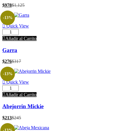
$
978
$
1,125
-13%
Quick View
Añadir al Carrito
Garra
$
276
$
317
-13%
Quick View
Añadir al Carrito
Abejorrin Mickie
$
213
$
245
-13%