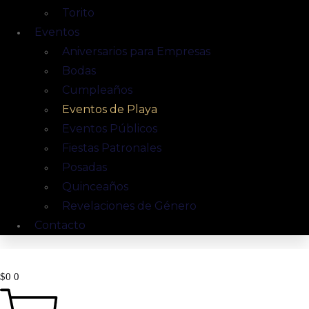
Torito
Eventos
Aniversarios para Empresas
Bodas
Cumpleaños
Eventos de Playa
Eventos Públicos
Fiestas Patronales
Posadas
Quinceaños
Revelaciones de Género
Contacto
$
0
0