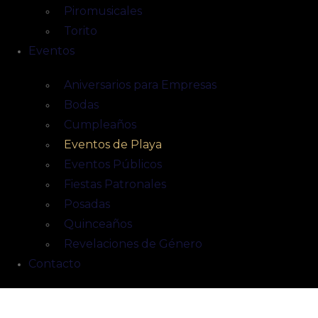
Piromusicales
Torito
Eventos
Aniversarios para Empresas
Bodas
Cumpleaños
Eventos de Playa
Eventos Públicos
Fiestas Patronales
Posadas
Quinceaños
Revelaciones de Género
Contacto