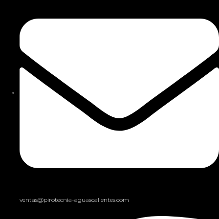
ventas@pirotecnia-aguascalientes.com