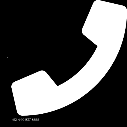
Sign in
Remember me
Lost password?
Log in
Create an account
+52 449 837 8356