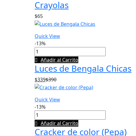
Crayolas
$
65
Quick View
-13%
Añadir al Carrito
Luces de Bengala Chicas
$
339
$
390
Quick View
-13%
Añadir al Carrito
Cracker de color (Pepa)