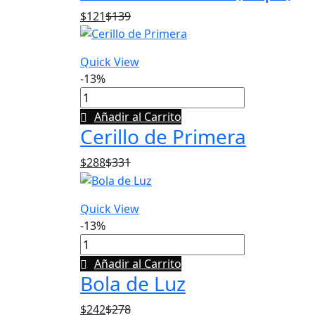
$
121
$
139
Quick View
-13%
Añadir al Carrito
Cerillo de Primera
$
288
$
331
Quick View
-13%
Añadir al Carrito
Bola de Luz
$
242
$
278