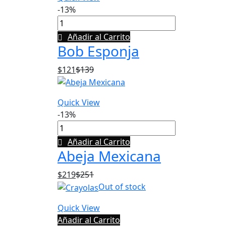
-13%
Añadir al Carrito
Bob Esponja
$
121
$
139
Quick View
-13%
Añadir al Carrito
Abeja Mexicana
$
219
$
251
Out of stock
Quick View
Añadir al Carrito