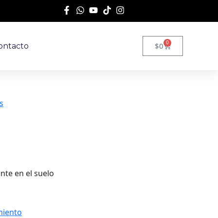
0
$
0
ontacto
s
nte en el suelo
miento