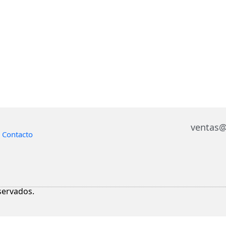
ventas@
Contacto
servados.