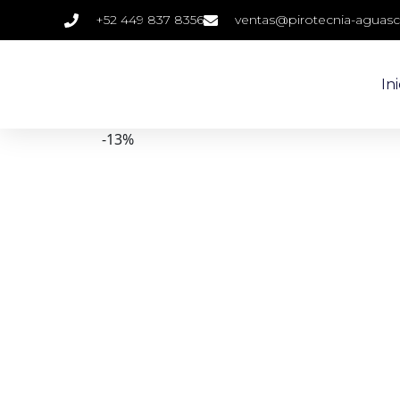
+52 449 837 8356
ventas@pirotecnia-aguasc
Ini
-13%