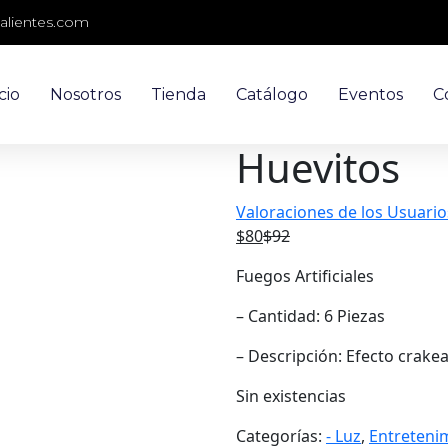
alientes.com
cio
Nosotros
Tienda
Catálogo
Eventos
C
Huevitos
Valoraciones de los Usuario
$
80
$
92
Fuegos Artificiales
– Cantidad: 6 Piezas
– Descripción: Efecto crakea
Sin existencias
Categorías:
- Luz
,
Entreteni