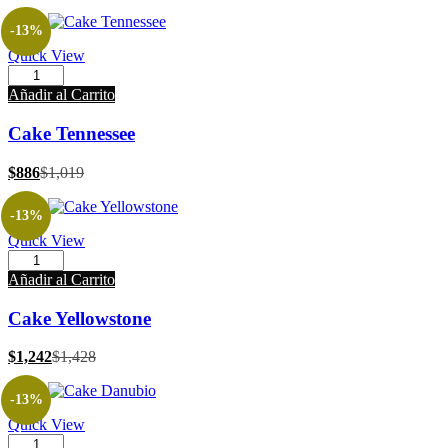
-13%
Quick View
Añadir al Carrito
Cake Tennessee
$
886
$
1,019
-13%
Quick View
Añadir al Carrito
Cake Yellowstone
$
1,242
$
1,428
-13%
Quick View