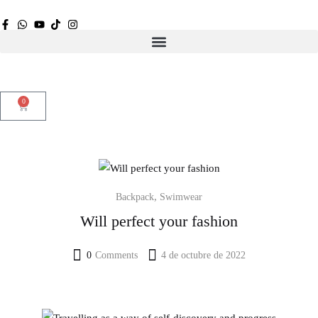
Sign in
0
Remember me
Lost password?
Log in
,
Backpack
Swimwear
Create an account
Will perfect your fashion
0
Comments
4 de octubre de 2022